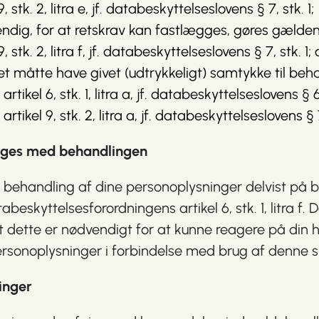
stk. 2, litra e, jf. databeskyttelseslovens § 7, stk. 1;
dig, for at retskrav kan fastlægges, gøres gældende
stk. 2, litra f, jf. databeskyttelseslovens § 7, stk. 1; 
t måtte have givet (udtrykkeligt) samtykke til beha
kel 6, stk. 1, litra a, jf. databeskyttelseslovens § 6,
ikel 9, stk. 2, litra a, jf. databeskyttelseslovens § 7,
følges med behandlingen
 behandling af dine personoplysninger delvist på 
beskyttelsesforordningens artikel 6, stk. 1, litra f. 
 dette er nødvendigt for at kunne reagere på din h
 personoplysninger i forbindelse med brug af denne s
inger