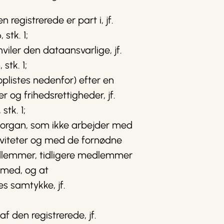
registrerede er part i, jf.
stk. 1;
viler den dataansvarlige, jf.
stk. 1;
oplistes nedenfor) efter en
 og frihedsrettigheder, jf.
stk. 1;
t organ, som ikke arbejder med
ktiviteter og med de fornødne
edlemmer, tidligere medlemmer
rmed, og at
s samtykke, jf.
f den registrerede, jf.