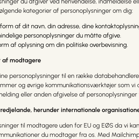
ysninger du afgiver ved henvendelse, indmeldelse e
ølgende kategorier af personoplysninger om dig:
 form af dit navn, din adresse, dine kontaktoplysn
indelige personoplysninger du måtte afgive.
rm af oplysning om din politiske overbevisning.
r af modtagere
 dine personoplysninger til en række databehandlere
mmer og øvrige kommunikationsværktøjer som vi anv
elding eller anden afgivelse af personoplysninger ti
 tredjelande, herunder internationale organisation
lysninger til modtagere uden for EU og EØS da vi 
kommunikationer du modtager fra os. Med Mailchimp