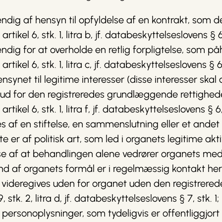
ig af hensyn til opfyldelse af en kontrakt, som den 
kel 6, stk. 1, litra b, jf. databeskyttelseslovens § 6, 
ig for at overholde en retlig forpligtelse, som påh
kel 6, stk. 1, litra c, jf. databeskyttelseslovens § 6, 
synet til legitime interesser (disse interesser skal 
rud for den registreredes grundlæggende rettigheder
kel 6, stk. 1, litra f, jf. databeskyttelseslovens § 6, 
 af en stiftelse, en sammenslutning eller et ande
igte er af politisk art, som led i organets legitime a
lse af at behandlingen alene vedrører organets m
und af organets formål er i regelmæssig kontakt he
videregives uden for organet uden den registrerede
stk. 2, litra d, jf. databeskyttelseslovens § 7, stk. 1;
ersonoplysninger, som tydeligvis er offentliggjort a