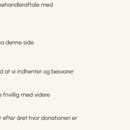
abehandleraftale med
ia denne side.
d at vi indhenter og besvarer
rivillig med videre
r efter året hvor donationen er